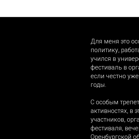
Студенче
Для меня это ос
политику, рабо
учился в универ
фестиваль в орг
если честно уже
годы.
С особым трепет
активностях, в 
участников, ор
фестиваля, веч
Оренбургской об