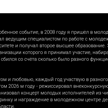
ская весна «На Николаев
Проекты - Режиссёр Андрей Лукин
обенное событие, в 2008 году я пришёл в мол
тал ведущим специалистом по работе с молоде
ситете и получал второе высшее образование.
анизации которого я принимал участие, набир
 сбился со счёта сколько было разного функци
ом и любовью, каждый год участвую в разного
этом 2026 м году - режиссировал внеконкурсн
ганизовал концерт молодых исполнителей из ч
еринку и награждение в молодежном центре д
ласти.