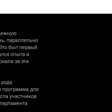
ской»
одёжную
жь, параллельно
 Это был первый
ался опыта и
онала за эти
 рода
ую программа для
исла участников
епартамента